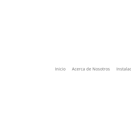

Lun – Vier de 9:00 a 19:00 |
ontacto@miphysio.mx
9:00 a 15:00
Inicio
Acerca de Nosotros
Instala