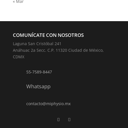
« Mar
COMUNÍCATE CON NOSOTROS
Laguna San Cristóbal 241
Anáhuac 2a Secc. C.P. 11320 Ciudad de México,
CDMX
55-7589-8447
Whatsapp
contacto@miphysio.mx