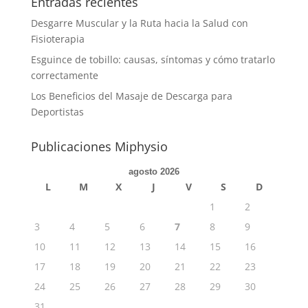
Entradas recientes
Desgarre Muscular y la Ruta hacia la Salud con
Fisioterapia
Esguince de tobillo: causas, síntomas y cómo tratarlo
correctamente
Los Beneficios del Masaje de Descarga para
Deportistas
Publicaciones Miphysio
agosto 2026
L
M
X
J
V
S
D
1
2
3
4
5
6
7
8
9
10
11
12
13
14
15
16
17
18
19
20
21
22
23
24
25
26
27
28
29
30
31