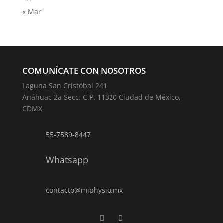
« Mar
COMUNÍCATE CON NOSOTROS
Laguna San Cristóbal 241
Anáhuac 2a Secc. C.P. 11320 Ciudad de México,
CDMX
55-7589-8447
Whatsapp
contacto@miphysio.mx