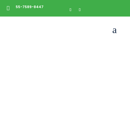
55-7589-8447

a