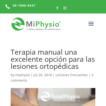
55-7589-8447

a
Terapia manual una
excelente opción para las
lesiones ortopédicas
by
miphysio
|
Jul 20, 2018
|
Lesiones Frecuentes
|
0
comments