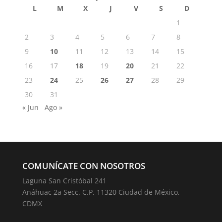
L
M
X
J
V
S
D
1
2
3
4
5
6
7
8
9
10
11
12
13
14
15
16
17
18
19
20
21
22
23
24
25
26
27
28
29
30
31
« Jun
Ago »
COMUNÍCATE CON NOSOTROS
Laguna San Cristóbal 241
Anáhuac 2a Secc. C.P. 11320 Ciudad de México,
CDMX