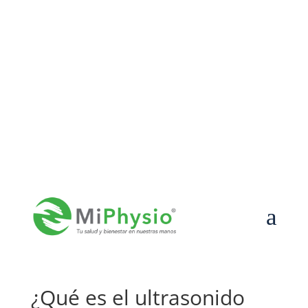
55-7589-8447

contacto@miphysio.mx

Lun – Vier de 9:00 a 19:00 | Sáb de 9:00 a 15:00
a
¿Qué es el ultrasonido