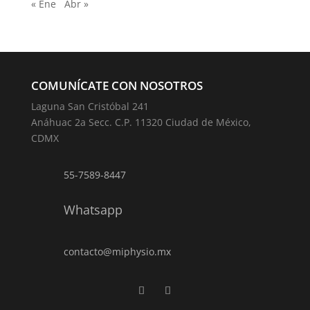
« Ene
Abr »
COMUNÍCATE CON NOSOTROS
Laguna San Cristóbal 241
Anáhuac 2a Secc. C.P. 11320 Ciudad de México,
CDMX
55-7589-8447
Whatsapp
contacto@miphysio.mx