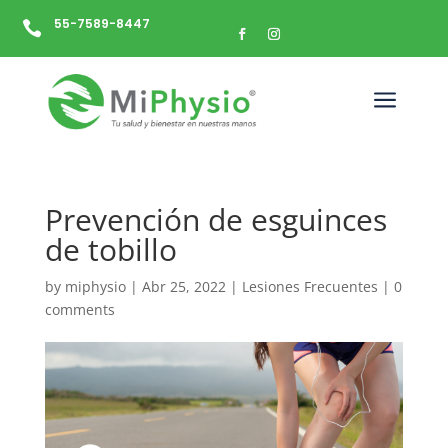
55-7589-8447

a
Prevención de esguinces
de tobillo
by
miphysio
|
Abr 25, 2022
|
Lesiones Frecuentes
|
0
comments