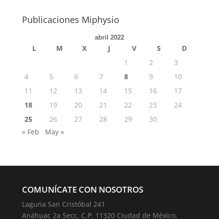
Publicaciones Miphysio
abril 2022
L
M
X
J
V
S
D
1
2
3
4
5
6
7
8
9
10
11
12
13
14
15
16
17
18
19
20
21
22
23
24
25
26
27
28
29
30
« Feb
May »
COMUNÍCATE CON NOSOTROS
Laguna San Cristóbal 241
Anáhuac 2a Secc. C.P. 11320 Ciudad de México,