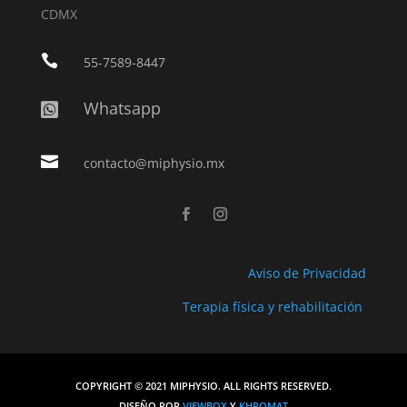
CDMX

55-7589-8447
Whatsapp


contacto@miphysio.mx
Aviso de Privacidad
Terapia física y rehabilitación
COPYRIGHT © 2021 MIPHYSIO. ALL RIGHTS RESERVED.
DISEÑO POR
VIEWBOX
Y
KHROMAT