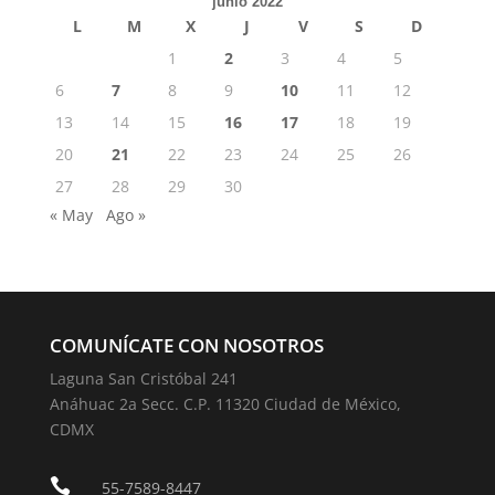
junio 2022
L
M
X
J
V
S
D
1
2
3
4
5
6
7
8
9
10
11
12
13
14
15
16
17
18
19
20
21
22
23
24
25
26
27
28
29
30
« May
Ago »
COMUNÍCATE CON NOSOTROS
Laguna San Cristóbal 241
Anáhuac 2a Secc. C.P. 11320 Ciudad de México,
CDMX

55-7589-8447