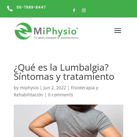
55-7589-8447

a
¿Qué es la Lumbalgia?
Síntomas y tratamiento
by
miphysio
|
Jun 2, 2022
|
Fisioterapia y
Rehabilitación
|
0 comments