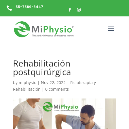
55-7589-8447

a
Rehabilitación
postquirúrgica
by
miphysio
|
Nov 22, 2022
|
Fisioterapia y
Rehabilitación
|
0 comments