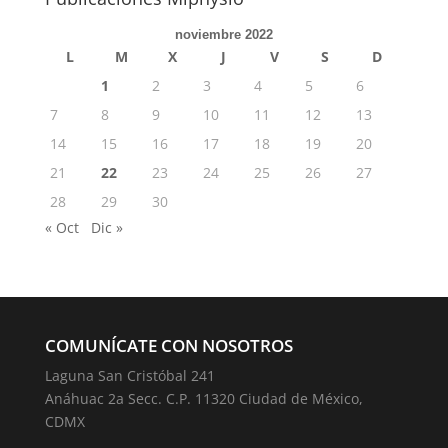
noviembre 2022
L
M
X
J
V
S
D
1
2
3
4
5
6
7
8
9
10
11
12
13
14
15
16
17
18
19
20
21
22
23
24
25
26
27
28
29
30
« Oct
Dic »
COMUNÍCATE CON NOSOTROS
Laguna San Cristóbal 241
Anáhuac 2a Secc. C.P. 11320 Ciudad de México,
CDMX