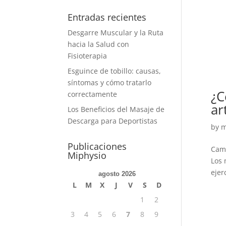
Entradas recientes
Desgarre Muscular y la Ruta
hacia la Salud con
Fisioterapia
Esguince de tobillo: causas,
síntomas y cómo tratarlo
¿C
correctamente
ar
Los Beneficios del Masaje de
Descarga para Deportistas
by
m
Publicaciones
Camb
Miphysio
Los 
ejer
agosto 2026
L
M
X
J
V
S
D
1
2
3
4
5
6
7
8
9