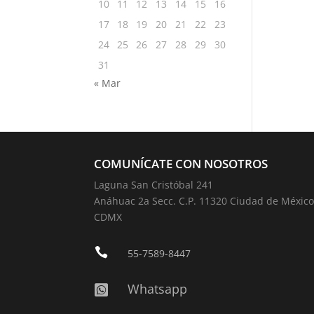
10
11
12
13
14
15
16
17
18
19
20
21
22
23
24
25
26
27
28
29
30
31
« Mar
COMUNÍCATE CON NOSOTROS
Laguna San Cristóbal 241
Anáhuac 2a Secc. C.P. 11320 Ciudad de México
CDMX

55-7589-8447
Whatsapp
