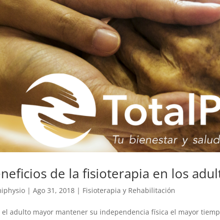
neficios de la fisioterapia en los ad
iphysio
|
Ago 31, 2018
|
Fisioterapia y Rehabilitación
 el adulto mayor mantener su independencia física el mayor tiemp