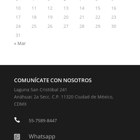
10
11
12
13
14
15
16
17
18
19
20
21
22
23
24
25
26
27
28
29
30
31
« Mar
COMUNÍCATE CON NOSOTROS
Laguna San Cristóbal 241
Anáhuac 2a Secc. C.P. 11320 Ciudad de México,
CDMX

55-7589-8447
Whatsapp
