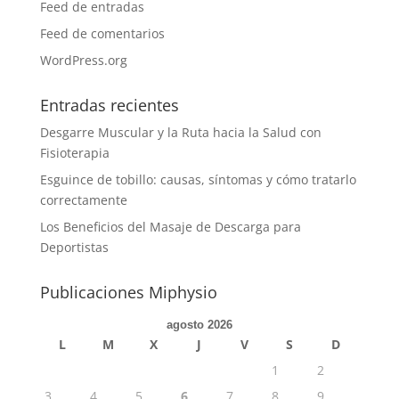
Feed de entradas
Feed de comentarios
WordPress.org
Entradas recientes
Desgarre Muscular y la Ruta hacia la Salud con
Fisioterapia
Esguince de tobillo: causas, síntomas y cómo tratarlo
correctamente
Los Beneficios del Masaje de Descarga para
Deportistas
Publicaciones Miphysio
agosto 2026
L
M
X
J
V
S
D
1
2
3
4
5
6
7
8
9