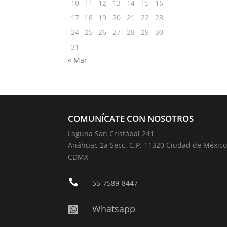
10
11
12
13
14
15
16
17
18
19
20
21
22
23
24
25
26
27
28
29
30
31
« Mar
COMUNÍCATE CON NOSOTROS
Laguna San Cristóbal 241
Anáhuac 2a Secc. C.P. 11320 Ciudad de México
CDMX

55-7589-8447
Whatsapp
