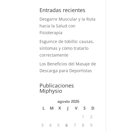
Entradas recientes
Desgarre Muscular y la Ruta
hacia la Salud con
Fisioterapia
Esguince de tobillo: causas,
síntomas y cómo tratarlo
correctamente
Los Beneficios del Masaje de
Descarga para Deportistas
Publicaciones
Miphysio
agosto 2026
L
M
X
J
V
S
D
1
2
3
4
5
6
7
8
9