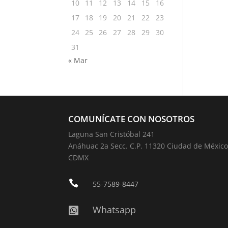
10
11
12
13
14
15
16
17
18
19
20
21
22
23
24
25
26
27
28
29
30
31
« Mar
COMUNÍCATE CON NOSOTROS
Laguna San Cristóbal 241
Anáhuac 2a Secc. C.P. 11320 Ciudad de México
CDMX

55-7589-8447
Whatsapp
