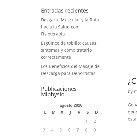
Entradas recientes
Desgarre Muscular y la Ruta
hacia la Salud con
Fisioterapia
Esguince de tobillo: causas,
síntomas y cómo tratarlo
correctamente
Los Beneficios del Masaje de
Descarga para Deportistas
¿C
Publicaciones
by
m
Miphysio
Gona
agosto 2026
dond
L
M
X
J
V
S
D
esta
1
2
3
4
5
6
7
8
9