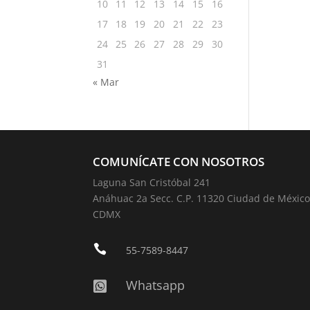
10
11
12
13
14
15
16
17
18
19
20
21
22
23
24
25
26
27
28
29
30
31
« Mar
COMUNÍCATE CON NOSOTROS
Laguna San Cristóbal 241
Anáhuac 2a Secc. C.P. 11320 Ciudad de México
CDMX

55-7589-8447
Whatsapp
