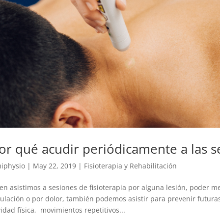
or qué acudir periódicamente a las s
iphysio
|
May 22, 2019
|
Fisioterapia y Rehabilitación
ien asistimos a sesiones de fisioterapia por alguna lesión, poder 
culación o por dolor, también podemos asistir para prevenir futura
vidad física, movimientos repetitivos...