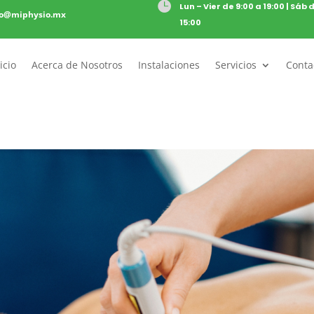

Lun – Vier de 9:00 a 19:00 | Sáb 
to@miphysio.mx
15:00
icio
Acerca de Nosotros
Instalaciones
Servicios
Conta