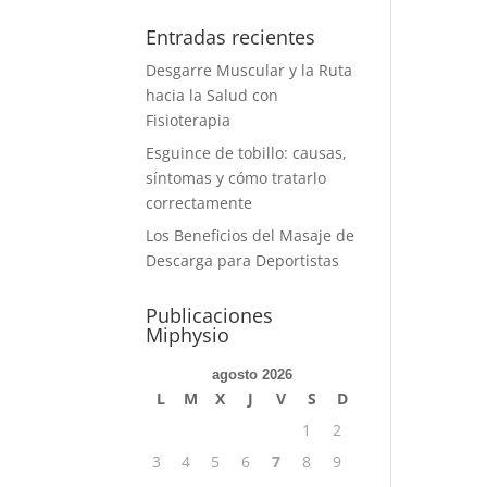
Entradas recientes
Desgarre Muscular y la Ruta
hacia la Salud con
Fisioterapia
Esguince de tobillo: causas,
síntomas y cómo tratarlo
correctamente
Los Beneficios del Masaje de
Descarga para Deportistas
Publicaciones
Miphysio
agosto 2026
L
M
X
J
V
S
D
1
2
3
4
5
6
7
8
9