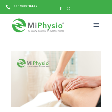
55-7589-8447

a