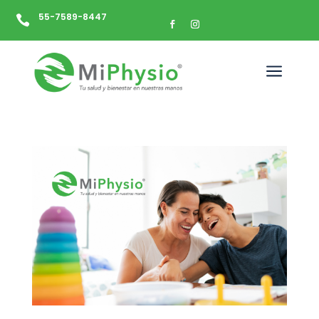
55-7589-8447

a