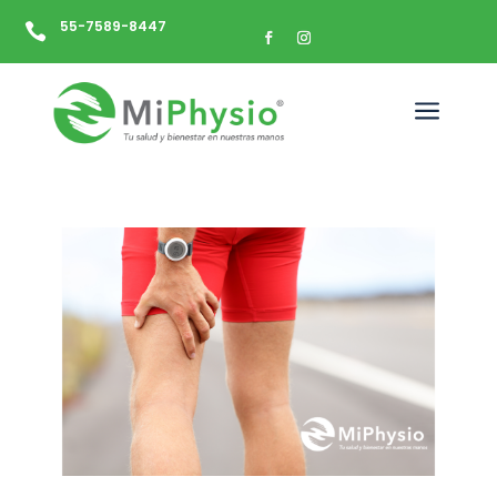
55-7589-8447

a