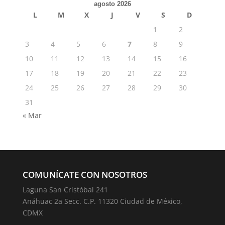
agosto 2026
L
M
X
J
V
S
D
1
2
3
4
5
6
7
8
9
10
11
12
13
14
15
16
17
18
19
20
21
22
23
24
25
26
27
28
29
30
31
« Mar
COMUNÍCATE CON NOSOTROS
Laguna San Cristóbal 241
Anáhuac 2a Secc. C.P. 11320 Ciudad de México,
CDMX