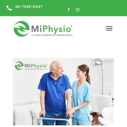
55-7589-8447

a