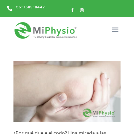
55-7589-8447

a
¿Por qué duele el codo? Una mirada a las