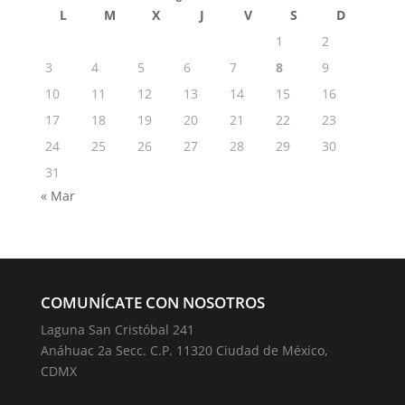
L
M
X
J
V
S
D
1
2
3
4
5
6
7
8
9
10
11
12
13
14
15
16
17
18
19
20
21
22
23
24
25
26
27
28
29
30
31
« Mar
COMUNÍCATE CON NOSOTROS
Laguna San Cristóbal 241
Anáhuac 2a Secc. C.P. 11320 Ciudad de México,
CDMX