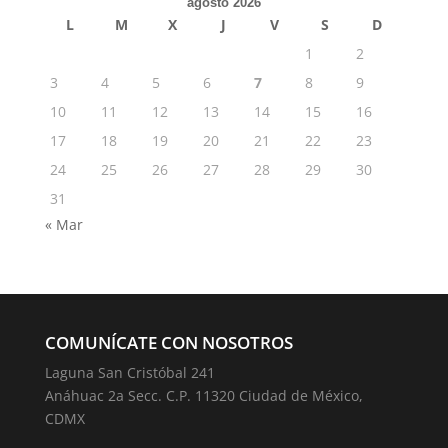
agosto 2026
L
M
X
J
V
S
D
1
2
3
4
5
6
7
8
9
10
11
12
13
14
15
16
17
18
19
20
21
22
23
24
25
26
27
28
29
30
31
« Mar
COMUNÍCATE CON NOSOTROS
Laguna San Cristóbal 241
Anáhuac 2a Secc. C.P. 11320 Ciudad de México,
CDMX