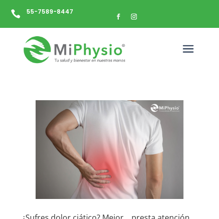
55-7589-8447

a
¿Sufres dolor ciático? Mejor… presta atención